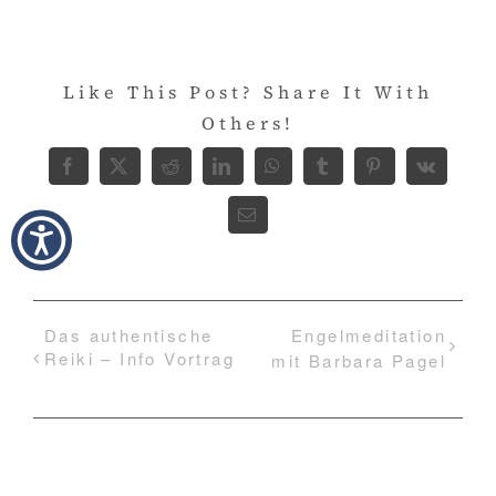
Like This Post? Share It With
Others!
Facebook
X
Reddit
LinkedIn
WhatsApp
Tumblr
Pinterest
Vk
E-
Mail
Das authentische
Engelmeditation
Reiki – Info Vortrag
mit Barbara Pagel