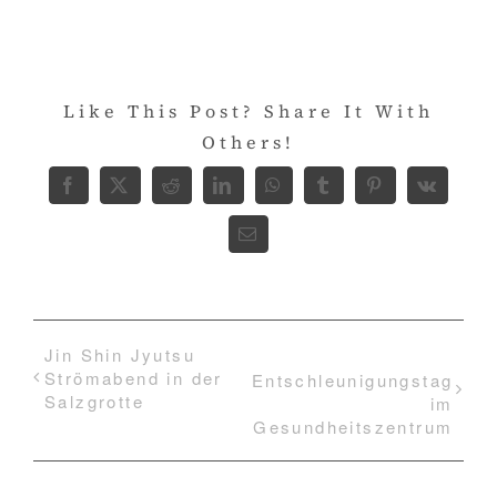
Like This Post? Share It With
Others!
Facebook
X
Reddit
LinkedIn
WhatsApp
Tumblr
Pinterest
Vk
E-
Mail
Jin Shin Jyutsu
Strömabend in der
Entschleunigungstag
Salzgrotte
im
Gesundheitszentrum