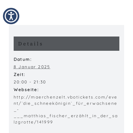
Details
Datum:
8 Januar 2025
Zeit:
20:00 - 21:30
Webseite:
http://maerchenzelt.vbotickets.com/eve
nt/`die_schneekönigin`_für_erwachsene
_-
___matthias_fischer_erzählt_in_der_sa
lzgrotte/141999