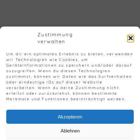
Zustimmung
verwalten
Um dir ein optimales Erlebnis zu bieten, verwenden
wir Technologien wie Cookies, um
© Copyright 2023 - 2026 |
Impressum
Geräteinformationen zu speichern und/oder darauf
zuzugreifen. Wenn du diesen Technologien
|
Barrierefreiheit
|
Datenschutz
zustimmst, können wir Daten wie das Surfverhalten
oder eindeutige IDs auf dieser Website
verarbeiten. Wenn du deine Zustimmung nicht
erteilst oder zurückziehst, können bestimmte
Merkmale und Funktionen beeinträchtigt werden.
Akzeptieren
DE
Ablehnen