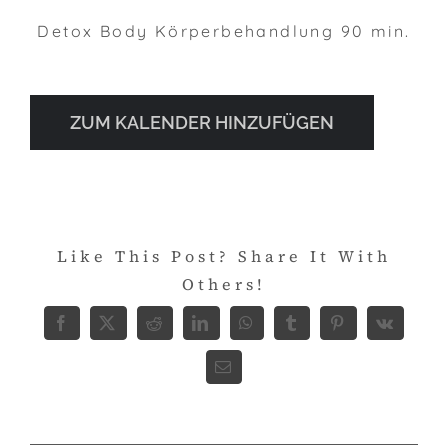
Detox Body Körperbehandlung 90 min.
ZUM KALENDER HINZUFÜGEN
Like This Post? Share It With
Others!
Facebook
X
Reddit
LinkedIn
WhatsApp
Tumblr
Pinterest
Vk
E-
Mail