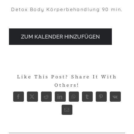
Detox Body Körperbehandlung 90 min.
ZUM KALENDER HINZUFÜGEN
Like This Post? Share It With
Others!
Facebook
X
Reddit
LinkedIn
WhatsApp
Tumblr
Pinterest
Vk
E-
Mail