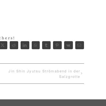
thers!
ebook
X
Reddit
LinkedIn
WhatsApp
Tumblr
Pinterest
Vk
E-
Mail
Jin Shin Jyutsu Strömabend in der
Salzgrotte