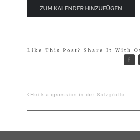
ZUM KALENDER HINZUFÜGEN
Like This Post? Share It With O
Fac
Heilklangsession in der Salzgrotte