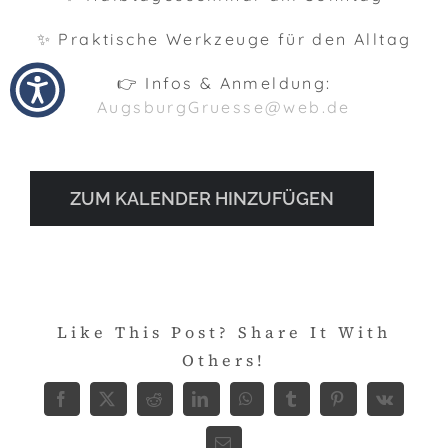
✨ Praktische Werkzeuge für den Alltag
👉 Infos & Anmeldung:
AugsburgGruesse@web.de
ZUM KALENDER HINZUFÜGEN
Like This Post? Share It With
Others!
Facebook
X
Reddit
LinkedIn
WhatsApp
Tumblr
Pinterest
Vk