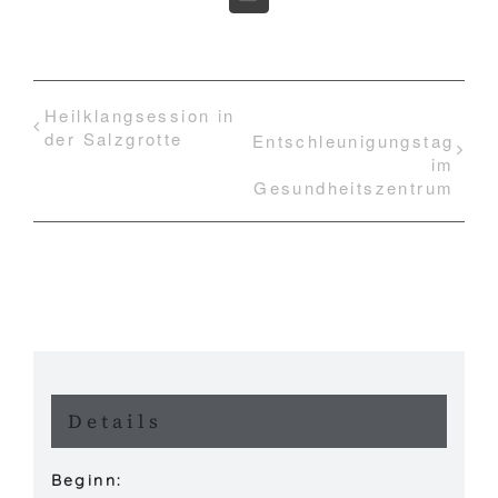
E-
Mail
Heilklangsession in
der Salzgrotte
Entschleunigungstag
im
Gesundheitszentrum
Details
Beginn: