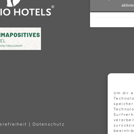
aktivi
Um dir e
Technolo
speicher
Technolo
Surfverh
verarbei
erefreiheit
|
Datenschutz
zurückzi
beeinträ