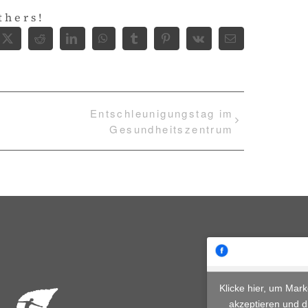
thers!
ebook
X
Reddit
LinkedIn
WhatsApp
Tumblr
Pinterest
Vk
E-
Mail
Entschleunigungstag im
Gesundheitszentrum
Klicke hier, um Mar
akzeptieren und d