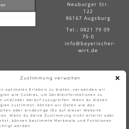
Neuburger Str.
eren
122
86167 Augsburg
Tel.: 0821 79 09
75-0
info@bayerischer-
wirt.de
Zustimmung verwalten
in optimales Erlebnis zu bieten, verwenden wir
gien wie Cookies, um Geräteinformationen zu
n und/oder darauf zuzugreifen. Wenn du diesen
gien zustimmst, können wir Daten wie das
alten oder eindeutige IDs auf dieser Website
ten. Wenn du deine Zustimmung nicht erteilst oder
ehst, können bestimmte Merkmale und Funktionen
chtigt werden.