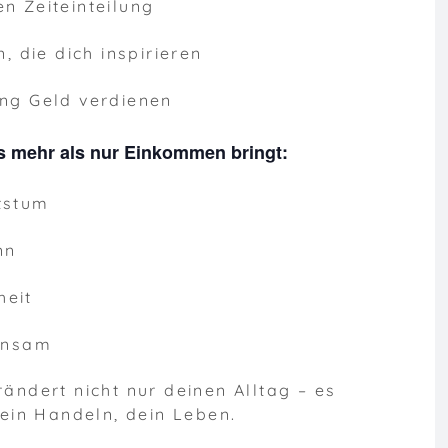
en Zeiteinteilung
 die dich inspirieren
ung Geld verdienen
das mehr als nur Einkommen bringt:
tstum
nn
heit
insam
rändert nicht nur deinen Alltag – es
ein Handeln, dein Leben.