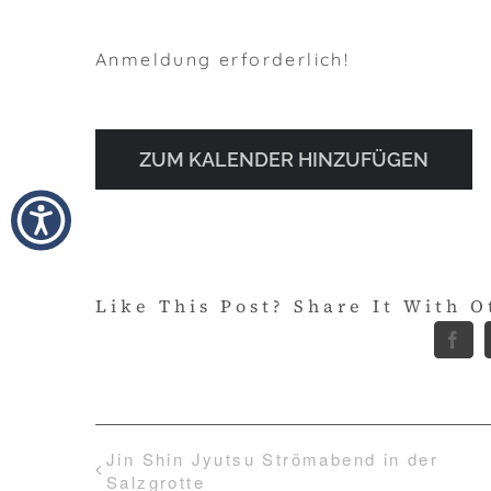
Anmeldung erforderlich!
ZUM KALENDER HINZUFÜGEN
Like This Post? Share It With O
Fac
Jin Shin Jyutsu Strömabend in der
Salzgrotte