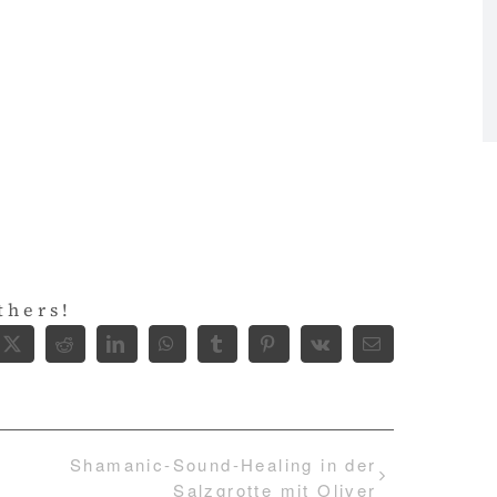
thers!
ebook
X
Reddit
LinkedIn
WhatsApp
Tumblr
Pinterest
Vk
E-
Mail
Shamanic-Sound-Healing in der
Salzgrotte mit Oliver