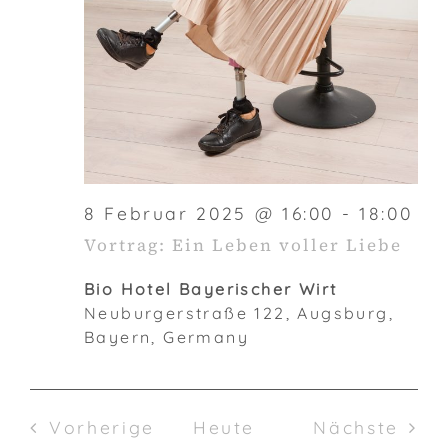
8 Februar 2025 @ 16:00
-
18:00
Vortrag: Ein Leben voller Liebe
Bio Hotel Bayerischer Wirt
Neuburgerstraße 122, Augsburg,
Bayern, Germany
Veranstaltungen
Vera
Vorherige
Heute
Nächste